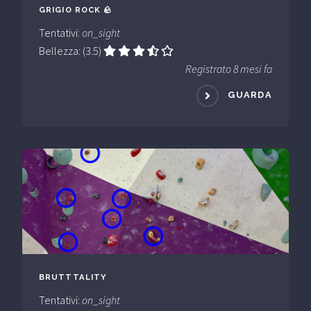
GRIGIO ROCK 🪨
Tentativi:
on_sight
Bellezza: (3.5)
Registrato 8 mesi fa
GUARDA
BRUTTTALITY
Tentativi:
on_sight