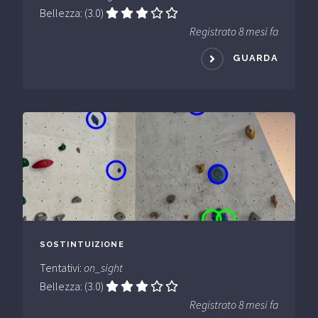
Bellezza: (3.0)
Registrato 8 mesi fa
GUARDA
SOSTINTUIZIONE
Tentativi:
on_sight
Bellezza: (3.0)
Registrato 8 mesi fa