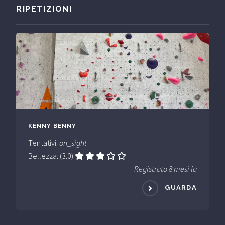
RIPETIZIONI
KENNY BENNY
Tentativi:
on_sight
Bellezza: (3.0)
Registrato 8 mesi fa
GUARDA