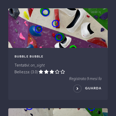
BUBBLE BUBBLE
Tentativi:
on_sight
Bellezza: (3.0)
Registrato 9 mesi fa
GUARDA