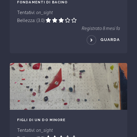
FONDAMENTI DI BACINO
Tentativi:
on_sight
Bellezza: (3.0)
Registrato 8 mesi fa
GUARDA
FIGLI DI UN DO MINORE
Tentativi:
on_sight