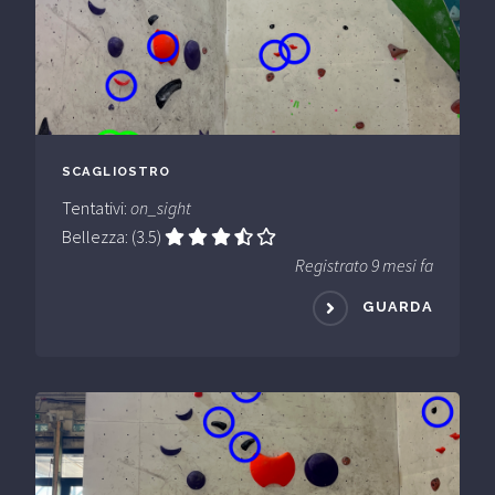
SCAGLIOSTRO
Tentativi:
on_sight
Bellezza: (3.5)
Registrato 9 mesi fa
GUARDA