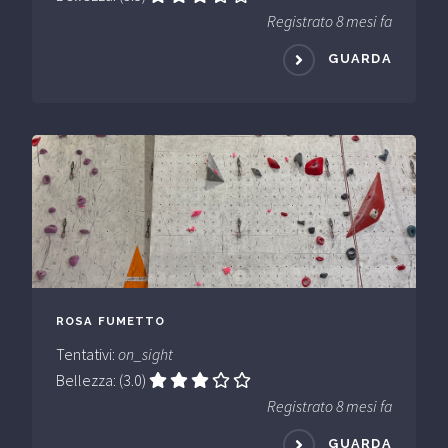
Registrato 8 mesi fa
GUARDA
ROSA FUMETTO
Tentativi:
on_sight
Bellezza: (3.0)
Registrato 8 mesi fa
GUARDA