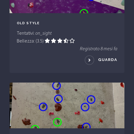
OLD STYLE
Tentativi:
on_sight
Bellezza: (3.5)
Registrato 8 mesi fa
GUARDA