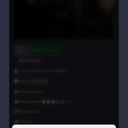
5a
Certificato
Condividi
Tracciatore
:
Luca Vasapollo
Prese
:
Arancione
Posizione
:
#Via
Valutazione
:
(
3.0
)
Ripetizioni
:
11
Libere
:
11