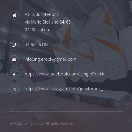
A.S.D. JungleRock
Via Mario Siciliano 64/66
04100 Latina
3406419182
infojunglerock@gmail.com
https://www.facebook.com/JungleRockk
https://www.instagram.com/junglerock_
© A.S.D. JungleRock All rights reserved.