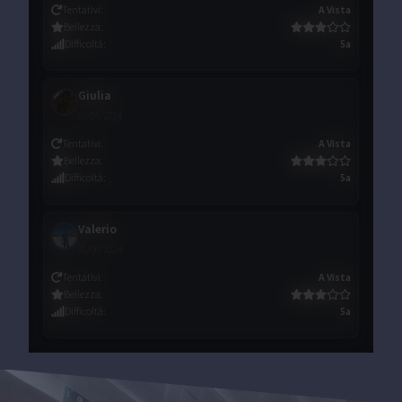
Tentativi
:
A Vista
Bellezza
:
Difficoltà
:
5a
Giulia
09/05/2024
Tentativi
:
A Vista
Bellezza
:
Difficoltà
:
5a
Valerio
21/06/2024
Tentativi
:
A Vista
Bellezza
:
Difficoltà
:
5a