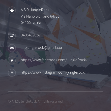
A.S.D. JungleRock
Via Mario Siciliano 64/66
04100 Latina
3406419182
infojunglerock@gmail.com
https://www.facebook.com/JungleRockk
https://www.instagram.com/junglerock_
© A.S.D. JungleRock All rights reserved.