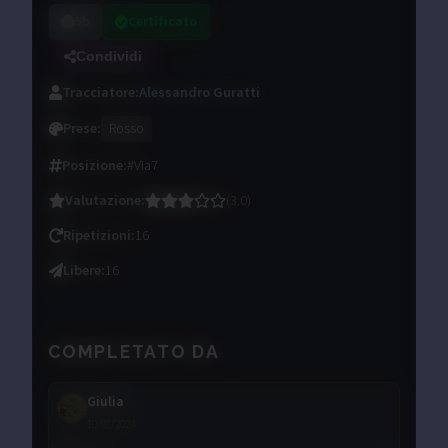
5b
Certificato
Condividi
Tracciatore
:
Alessandro Guratti
Prese
:
Rosso
Posizione
:
#Via7
Valutazione
:
(
3.0
)
Ripetizioni
:
16
Libere
:
16
COMPLETATO DA
Giulia
10/01/2024