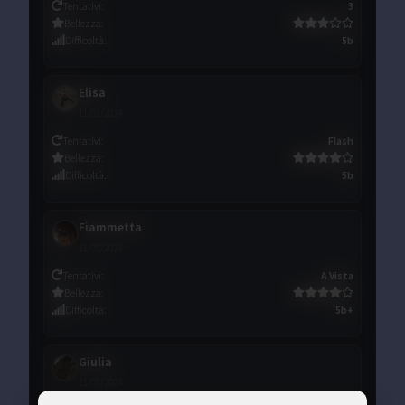
Tentativi
:
3
Bellezza
:
Difficoltà
:
5b
Elisa
11/01/2024
Tentativi
:
Flash
Bellezza
:
Difficoltà
:
5b
Fiammetta
11/01/2024
Tentativi
:
A Vista
Bellezza
:
Difficoltà
:
5b+
Giulia
11/01/2024