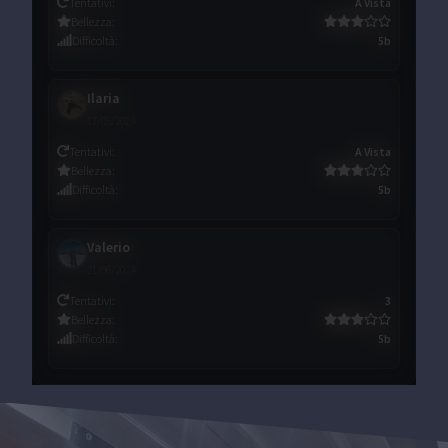
Tentativi
:
A Vista
Bellezza
:
Difficoltà
:
5b
Ilaria
17/05/2024
Tentativi
:
A Vista
Bellezza
:
Difficoltà
:
5b
Valerio
21/06/2024
Tentativi
:
3
Bellezza
:
Difficoltà
:
5b