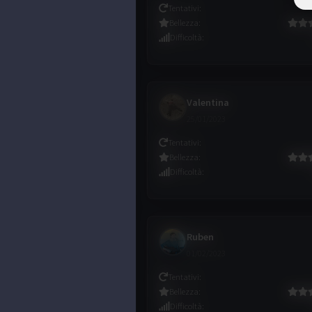
Tentativi
:
Bellezza
:
Difficoltà
:
Valentina
25/01/2023
Tentativi
:
Bellezza
:
Difficoltà
:
Ruben
01/02/2023
Tentativi
:
Bellezza
:
Difficoltà
: