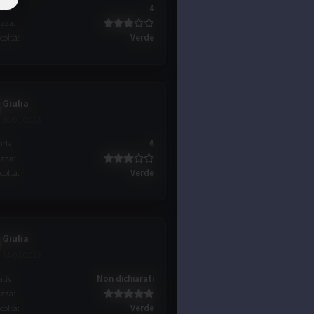
ativi
:
4
ezza
:
icoltà
:
Verde
Giulia
26/01/2023
ativi
:
6
ezza
:
icoltà
:
Verde
Giulia
14/02/2023
ativi
:
Non dichiarati
ezza
:
icoltà
:
Verde