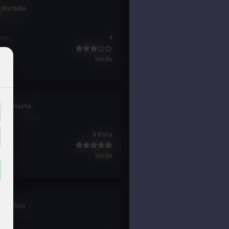
Michele
18/01/2023
ativi
:
4
ezza
:
icoltà
:
Verde
Marta
18/01/2023
ativi
:
A Vista
ezza
:
icoltà
:
Verde
Matteo
25/01/2023