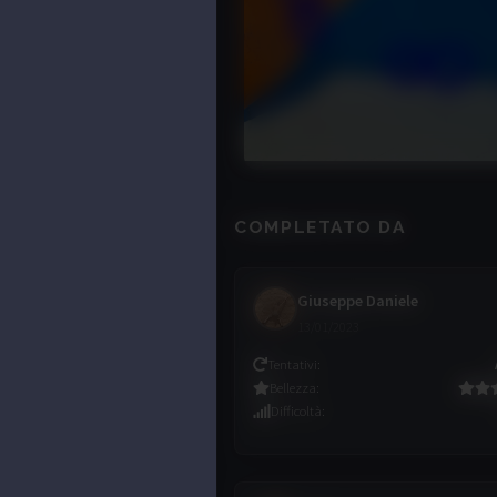
COMPLETATO DA
Giuseppe Daniele
13/01/2023
Tentativi
:
Bellezza
:
Difficoltà
: