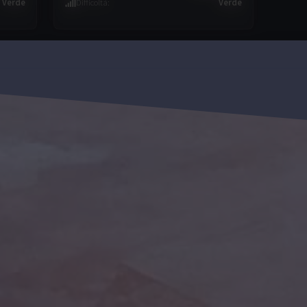
Verde
Difficoltà
:
Verde