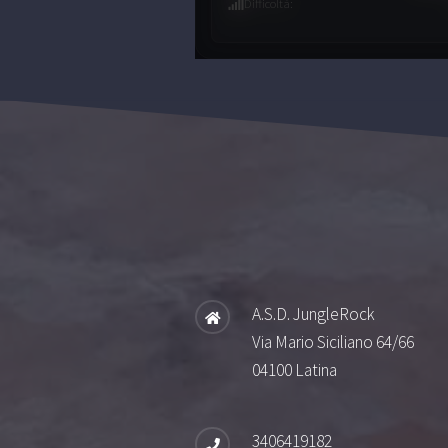
Difficoltà
:
A.S.D. JungleRock
Via Mario Siciliano 64/66
04100 Latina
3406419182