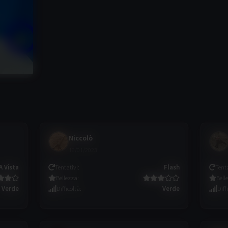
Niccolò
16/01/2023
A Vista
Tentativi
:
Flash
Tent
Bellezza
:
Bell
Verde
Difficoltà
:
Verde
Diff