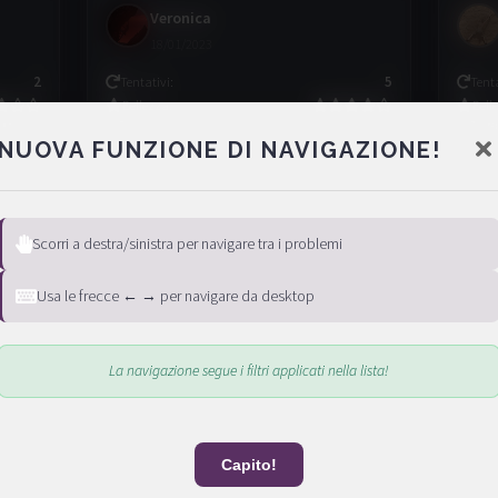
Veronica
18/01/2023
2
Tentativi
:
5
Tent
Bellezza
:
Bell
Verde
Difficoltà
:
Verde
Diff
NUOVA FUNZIONE DI NAVIGAZIONE!
Fiammetta
Scorri a destra/sinistra per navigare tra i problemi
18/01/2023
Tent
Usa le frecce ← → per navigare da desktop
5
Tentativi
:
1
Bell
Bellezza
:
Diff
Verde
Difficoltà
:
Verde
La navigazione segue i filtri applicati nella lista!
Emanuele
Capito!
22/01/2023