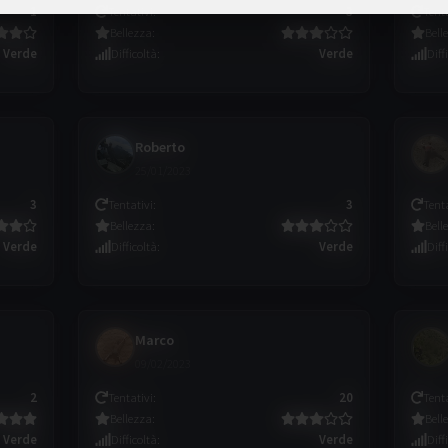
1
Tentativi
:
3
Tent
Bellezza
:
Bell
Verde
Difficoltà
:
Verde
Diff
Roberto
25/01/2023
3
Tentativi
:
3
Tent
Bellezza
:
Bell
Verde
Difficoltà
:
Verde
Diff
Marco
09/02/2023
2
Tentativi
:
20
Tent
Bellezza
:
Bell
Verde
Difficoltà
:
Verde
Diff