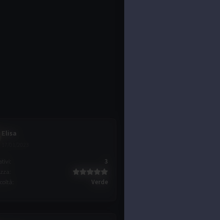
Elisa
17/01/2023
ativi
:
3
ezza
:
icoltà
:
Verde