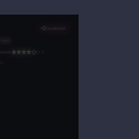
Condividi
Verdi
zione
:
(
4.0
)
23