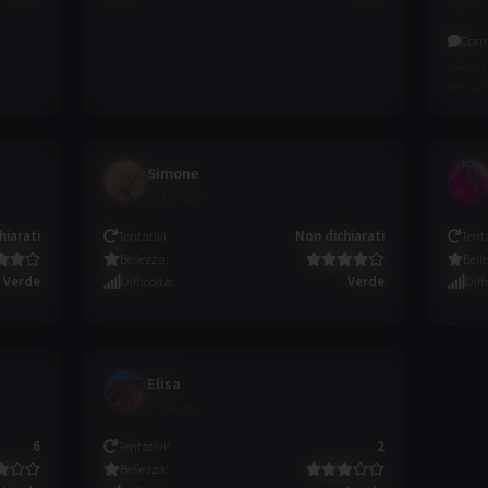
Com
Per chi 
decisame
Simone
16/02/2023
hiarati
Tentativi
:
Non dichiarati
Tent
Bellezza
:
Bell
Verde
Difficoltà
:
Verde
Diff
Elisa
17/05/2023
6
Tentativi
:
2
Bellezza
: