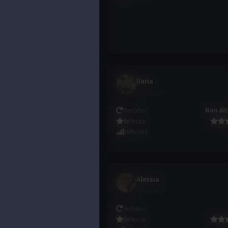
Ilaria
14/02/2023
Tentativi
:
Non dic
Bellezza
:
Difficoltà
:
Alessia
27/03/2023
Tentativi
:
Bellezza
: