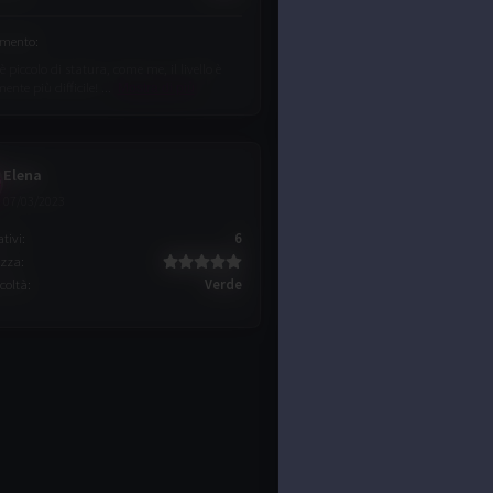
mento
:
è piccolo di statura, come me, il livello è
nte più difficile! ...
Mostra di più
Elena
07/03/2023
ativi
:
6
ezza
:
icoltà
:
Verde