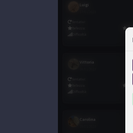
Luigi
17/01/2023
Tentativi
:
Bellezza
:
Difficoltà
:
Vittoria
18/01/2023
Tentativi
:
Bellezza
:
Difficoltà
:
Carolina
19/01/2023