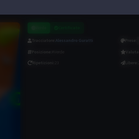
Verde
Certificato
Tracciatore
:
Alessandro Guratti
Prese
:
Posizione
:
#Verde
Valuta
Ripetizioni
:
23
Libere
: