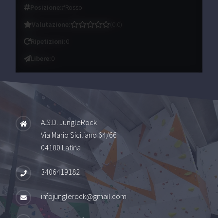
Posizione
:
#Rosso
Valutazione
:
(
0.0
)
Ripetizioni
:
0
Libere
:
0
A.S.D. JungleRock
Via Mario Siciliano 64/66
04100 Latina
3406419182
infojunglerock@gmail.com