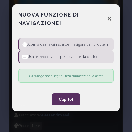
NUOVA FUNZIONE DI
NAVIGAZIONE!
Scorri a destra/sinistra per navigare tra i problemi
Usa le frecce ← → per navigare da desktop
La navigazione segue i filtri applicati nella lista!
Rosso
Certificato
Capito!
Condividi
Tracciatore
:
Alessandro Melli
Prese
:
Nere