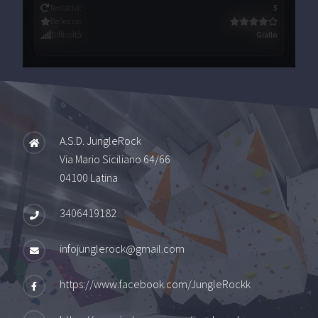
Tentativi
:
5
Bellezza
:
Difficoltà
:
Giallo
A.S.D. JungleRock
Via Mario Siciliano 64/66
04100 Latina
3406419182
infojunglerock@gmail.com
https://www.facebook.com/JungleRockk