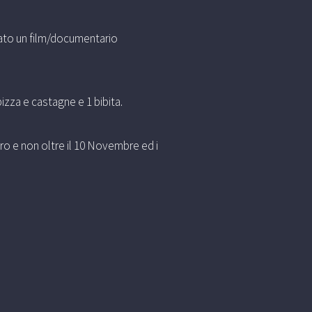
tato un film/documentario
pizza e castagne e 1 bibita.
tro e non oltre il 10 Novembre ed i